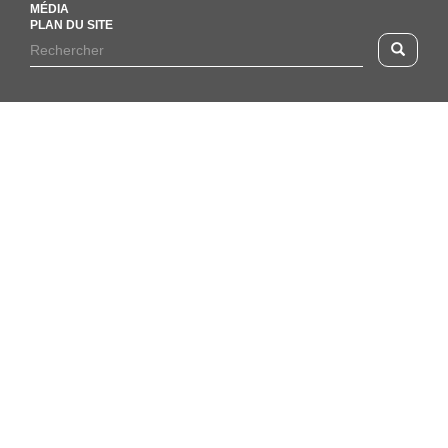
MÉDIA
PLAN DU SITE
Footer
Rechercher
Recherc
menu
Formulaire
de
recherche