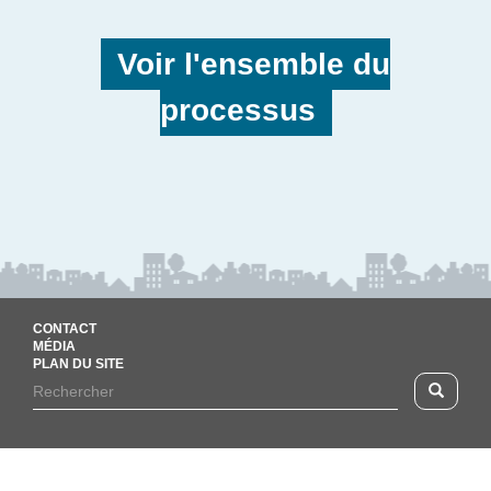
Voir l'ensemble du
processus
CONTACT
MÉDIA
PLAN DU SITE
Footer
Rechercher
Recherc
menu
Formulaire
de