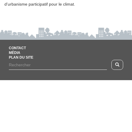
d'urbanisme participatif pour le climat.
CONTACT
MÉDIA
PLAN DU SITE
Footer
Rechercher
Recherc
menu
Formulaire
de
recherche