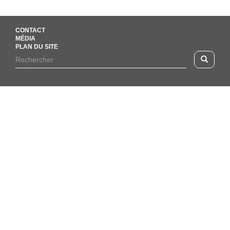
CONTACT
MÉDIA
PLAN DU SITE
Footer
Rechercher
Recherc
menu
Formulaire
de
recherche