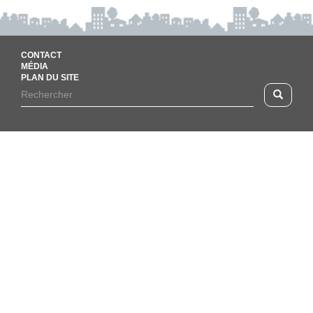
CONTACT
MÉDIA
PLAN DU SITE
Footer
Rechercher
Recherc
menu
Formulaire
de
recherche